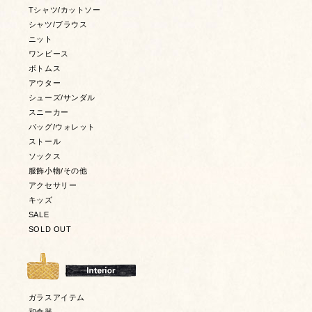
Tシャツ/カットソー
シャツ/ブラウス
ニット
ワンピース
ボトムス
アウター
シューズ/サンダル
スニーカー
バッグ/ウォレット
ストール
ソックス
服飾小物/その他
アクセサリー
キッズ
SALE
SOLD OUT
ガラスアイテム