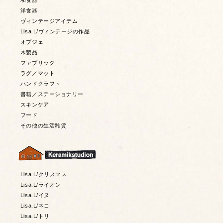
和食器
洋食器
ヴィンテージアイテム
Lisa.L/ヴィンテージの作品
オブジェ
木製品
ファブリック
ラグ／マット
ハンドクラフト
書籍／ステーショナリー
スキンケア
フード
その他の生活雑貨
Lisa.L/クリスマス
Lisa.L/ライオン
Lisa.L/イヌ
Lisa.L/ネコ
Lisa.L/トリ