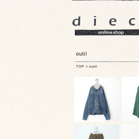
outil
TOP
>
outil