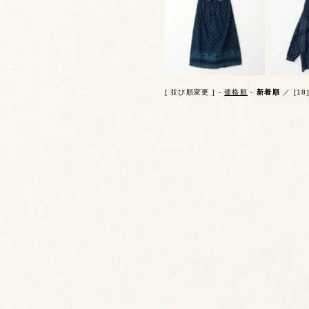
[ 並び順変更 ] -
価格順
-
新着順
／ [18