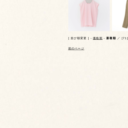
[ 並び順変更 ] -
価格順
-
新着順
／ [71
前のページ