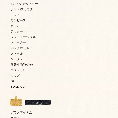
Tシャツ/カットソー
シャツ/ブラウス
ニット
ワンピース
ボトムス
アウター
シューズ/サンダル
スニーカー
バッグ/ウォレット
ストール
ソックス
服飾小物/その他
アクセサリー
キッズ
SALE
SOLD OUT
ガラスアイテム