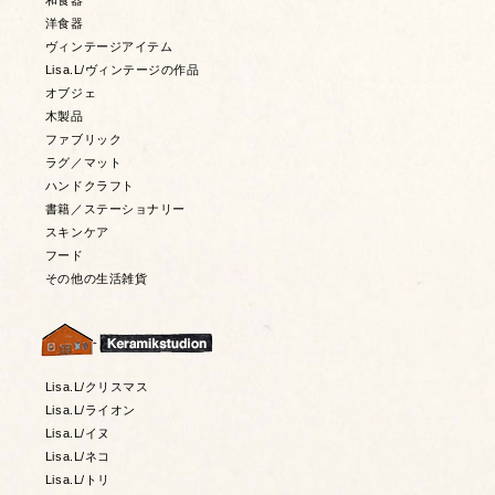
和食器
洋食器
ヴィンテージアイテム
Lisa.L/ヴィンテージの作品
オブジェ
木製品
ファブリック
ラグ／マット
ハンドクラフト
書籍／ステーショナリー
スキンケア
フード
その他の生活雑貨
Lisa.L/クリスマス
Lisa.L/ライオン
Lisa.L/イヌ
Lisa.L/ネコ
Lisa.L/トリ