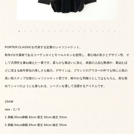
PORTER CLASSICを代表する定番のシャツジャケット。
秋冬の2大素材であるコーデュロイとモールスキンを使用し、着心地の良さとデザイン性、そ
して汎用性を兼ね備えた一着です。柔らかな風合いに加え、表面の上品な艶感や、着込むほ
どに深まる経年変化の美しさも魅力。デザインは、ブランドのアウターの中でも特に人気の
高い前スナップ仕様のシャツジャケット型です。軽やかな羽織りとしてはもちろん、前を留
めてシャツのようにも着られる、シーズンを通して活躍するアイテムです。
25AW
size：2／3
2 肩幅 60cm身幅 62cm 着丈 82cm 袖丈 53cm
3 肩幅 64cm身幅 65cm 着丈 84cm 袖丈 55cm