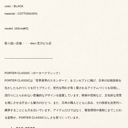
color：BLACK
material：COTTON100%
model: 163cm(#2)
取り扱い店舗・・・dieci 芝川ビル店
--------------------------------------------------------
PORTER CLASSIC（ポータークラシック）
PORTER CLASSICは「世界基準のスタンダード」をコンセプトに掲げ、日本の伝統技術を
生かしたものづくりを行うブランド。世代を問わず長く愛されるアイテムづくりを目指し、
流行りにとらわれない普遍的なデザインを提案しています。映画や芸術など、文化的な背景
を感じさせる佇まいも魅力のひとつ。また、日本の職人とともに歩み、その技術を次世代へ
継承することにも力を注いでいます。アイテムだけではなく、製造環境や過程にまでこだわ
る姿勢が、PORTER CLASSICらしさを形づくっています。