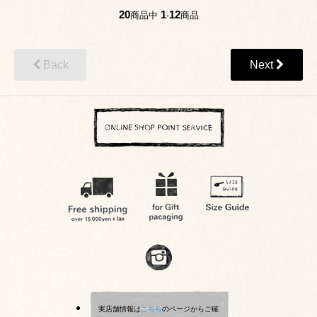
20
1
12
商品中
-
商品
Back
Next
実店舗情報は
こちら
のページからご確