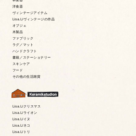
和食器
洋食器
ヴィンテージアイテム
Lisa.L/ヴィンテージの作品
オブジェ
木製品
ファブリック
ラグ／マット
ハンドクラフト
書籍／ステーショナリー
スキンケア
フード
その他の生活雑貨
Lisa.L/クリスマス
Lisa.L/ライオン
Lisa.L/イヌ
Lisa.L/ネコ
Lisa.L/トリ