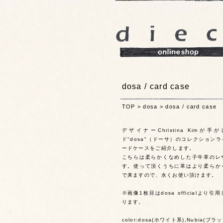
dosa / card case
TOP
>
dosa
>
dosa / card case
デザイナーChristina Kimが
ド"dosa"（ドーサ）のコレクション
ードケースをご紹介します。
こちらは柔らかくなめした子牛革のレ
す。使って頂くうちに革はより柔らか
で来ますので、永くお使い頂けます。
※画像1枚目はdosa officialより
ります。
color:dosa(ホワイト系),Nubia(ブラ