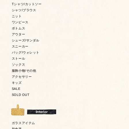
Tシャツ/カットソー
シャツ/ブラウス
ニット
ワンピース
ボトムス
アウター
シューズ/サンダル
スニーカー
バッグ/ウォレット
ストール
ソックス
服飾小物/その他
アクセサリー
キッズ
SALE
SOLD OUT
ガラスアイテム