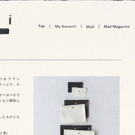
手がけるブラン
ラインより、カ
ザーポーチで
くなり馴染ん
引用したものとな
ック系)