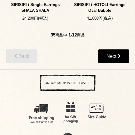
SIRISIRI / Single Earrings
SIRISIRI / HOTOLI Earrings
SHALA SHALA
Oval Bubble
24,200円(税込)
41,800円(税込)
35
1
12
商品中
-
商品
Back
Next