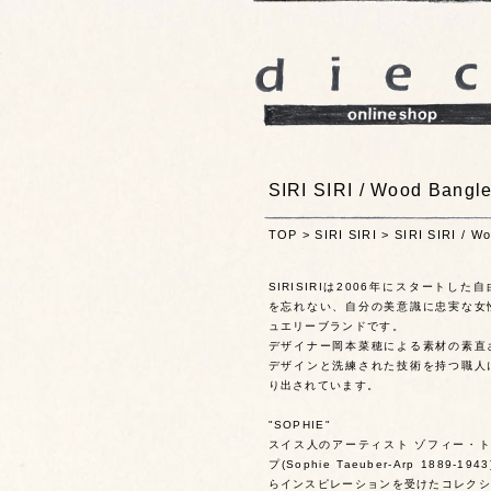
SIRI SIRI / Wood Bang
TOP
>
SIRI SIRI
>
SIRI SIRI / W
SIRISIRIは2006年にスタートした
を忘れない、自分の美意識に忠実な女
ュエリーブランドです。
デザイナー岡本菜穂による素材の素直
デザインと洗練された技術を持つ職人
り出されています。
"SOPHIE"
スイス人のアーティスト ゾフィー・ト
プ(Sophie Taeuber-Arp 1889-194
らインスピレーションを受けたコレクシ