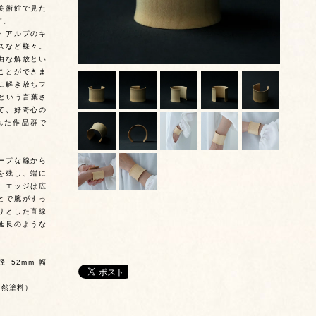
美術館で見た
"。
・アルプのキ
スなど様々。
由な解放とい
ことができま
に解き放ちフ
という言葉さ
て、好奇心の
れた作品群で
ープな線から
を残し、端に
。エッジは広
とで腕がすっ
りとした直線
延長のような
径 52mm 幅
自然塗料）