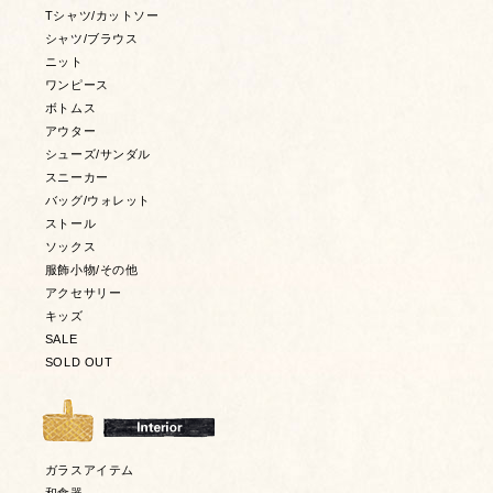
Tシャツ/カットソー
シャツ/ブラウス
ニット
ワンピース
ボトムス
アウター
シューズ/サンダル
スニーカー
バッグ/ウォレット
ストール
ソックス
服飾小物/その他
アクセサリー
キッズ
SALE
SOLD OUT
ガラスアイテム