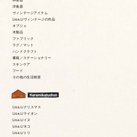
和食器
洋食器
ヴィンテージアイテム
Lisa.L/ヴィンテージの作品
オブジェ
木製品
ファブリック
ラグ／マット
ハンドクラフト
書籍／ステーショナリー
スキンケア
フード
その他の生活雑貨
Lisa.L/クリスマス
Lisa.L/ライオン
Lisa.L/イヌ
Lisa.L/ネコ
Lisa.L/トリ