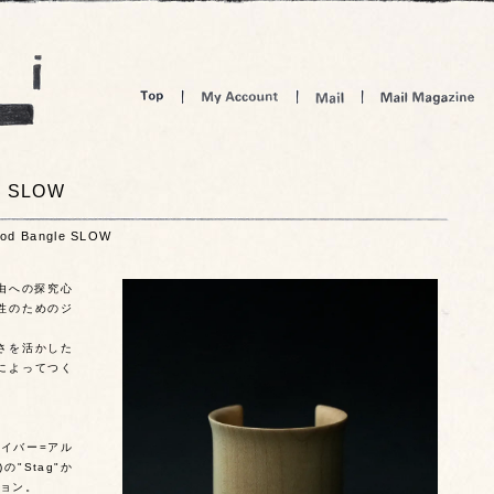
le SLOW
ood Bangle SLOW
自由への探究心
性のためのジ
さを活かした
によってつく
イバー=アル
3)の"Stag"か
ョン。