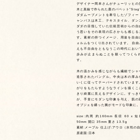
デザイナー岡本さんがチューリッヒの
木と真鍮で作られた鹿のパペット"Stag
ダダムーブメントを牽引したゾフィー
ャンバスは木工、テキスタイル、ダン
ダダの目指していた伝統芸術からの自
う思いをその表現の広さからも感じる
す。素材の持つイメージ、用途を自由
ォルムをつくり出されています。 自由
えも不自由をともなうこの時代におい
歩みが止まらぬことを願ってつくら
す。
木の温かみを感じながらも繊細でシャ
造形されたバングル。中央は木の厚み
いくに従ってテーパードされています
がりをもたらすようなラインを描くこ
きり綺麗に見えるデザインに。すっき
が、手首にモダンな印象を与え、肌の
オブジェを纏った腕がモードな印象に。
size:内周 約160mm 長径 60 x 短
50mm 開口 35mm 重さ 13.5g
素材:メープル 仕上げ:アウロ（水性の
原産国:日本