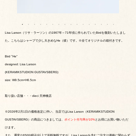
Lisa Larson（リサ・ラーソン）の1967年～71年頃に作られていたBirdを復刻いたしまし
た。こちらはシャープで少し大きめなHe（彼）です。※全てオリジナルの箱付きです。
Bird "He"
designed: Lisa Larson
(KERAMIKSTUDION GUSTAVSBERG)
size: W9.5cm×H6.5cm
取り扱い店舗・・・dieci 天神橋店
※2026年2月1日の価格改定に伴い、当店ではLisa Larson（KERAMIKSTUDION
GUSTAVSBERG）の商品につきましては、
ポイント付与率が10%
とお得にお買い物いただ
けます。
また、通常\16500(税込)以上で送料無料ですが、Lisa Larsonを含むご注文は価格に関わらず