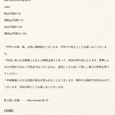
size:Φ約12cm H約2cm
color:
飴(お写真2~4)
薄飴(お写真5~7)
白(お写真8~10)
薄緑(お写真11~13)
＊手作りの為、柄、お色に個体差がございます。手作りの良さとしてお楽しみくださいま
せ。
＊作品に見られる釉薬に入るヒビ模様は貫入と言って、作品の持ち味となります。衝撃によ
るひび割れではなく不良品ではございません。是非たくさん使って美しい貫入の景色を育て
てください。
＊本体釉薬に小さな気泡や斑点が見られることがございます。製作する過程で出来るもので
ございます。作品の味としてお楽しみくださいませ。
取り扱い店舗・・・dieci kyutaro店 1F
code: