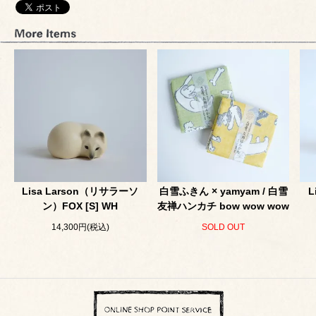
Lisa Larson（リサラーソ
白雪ふきん × yamyam / 白雪
L
ン）FOX [S] WH
友禅ハンカチ bow wow wow
14,300円(税込)
SOLD OUT