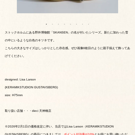
ストックホルムにある野外博物館「SKANSEN」の名が付いたシリーズ。新たに加わった雪
の中にいるような白色のキツネです。
こちらの大きなサイズはしっかりとした存在感。ぜひ画像8枚目のように親子揃えて飾ってあ
げてください。
designed: Lisa Larson
(KERAMIKSTUDION GUSTAVSBERG)
size: H75mm
取り扱い店舗・・・dieci 天神橋店
※2026年2月1日の価格改定に伴い、当店ではLisa Larson（KERAMIKSTUDION
GUSTAVSBERG）の商品につきましては、
ポイント付与率が10%
とお得にお買い物いただ