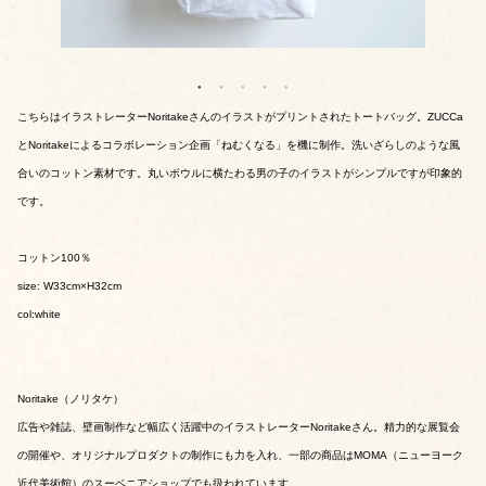
こちらはイラストレーターNoritakeさんのイラストがプリントされたトートバッグ。ZUCCa
とNoritakeによるコラボレーション企画「ねむくなる」を機に制作。洗いざらしのような風
合いのコットン素材です。丸いボウルに横たわる男の子のイラストがシンプルですが印象的
です。
コットン100％
size: W33cm×H32cm
col:white
Noritake（ノリタケ）
広告や雑誌、壁画制作など幅広く活躍中のイラストレーターNoritakeさん。精力的な展覧会
の開催や、オリジナルプロダクトの制作にも力を入れ、一部の商品はMOMA（ニューヨーク
近代美術館）のスーベニアショップでも扱われています。