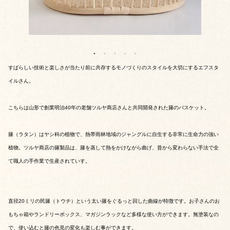
すばらしい技術と楽しさが当たり前に共存するモノづくりのスタイルを大切にするエフスタ
イルさん。
こちらは山形で創業明治40年の老舗ツルヤ商店さんと共同開発された籐のバスケット。
籐（ラタン）はヤシ科の植物で、熱帯雨林地域のジャングルに自生する非常に生命力の強い
植物。ツルヤ商店の籐製品は、籐を蒸して熱をかけながら曲げ、昔から変わらない手法で全
て職人の手作業で生産されていす。
直径20ミリの民籐（トウチ）という太い籐をぐるっと回した曲線が特徴です。お子さんのお
もちゃ箱やランドリーボックス、マガジンラックなど多様な使い方ができます。無塗装なの
で、使い込むと籐の色見の変化も楽しむ事ができます。