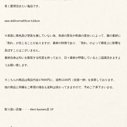
長く愛用頂きたい逸品です。
size:d40cm×w55cm h18cm
※表面に着色及び塗装を施していない為、気候の変化や乾燥の度合いによって、籐の素材に
「割れ」が生じることがありますが、素材の特徴であり、「割れ」のよって構造上に影響を
及ぼすことはございません。
素材自体は匂いを吸収する性質を持っており、日々素材が呼吸しているとご認識頂きますよ
うお願い致します。
※こちらの商品は商品代金17600円に、送料1100円（全国一律）を加算しております。
他の商品と同梱をご希望の場合も送料は掛かってきますので、予めご了承下さいませ。
取り扱い店舗・・・dieci kyutaro店 1F