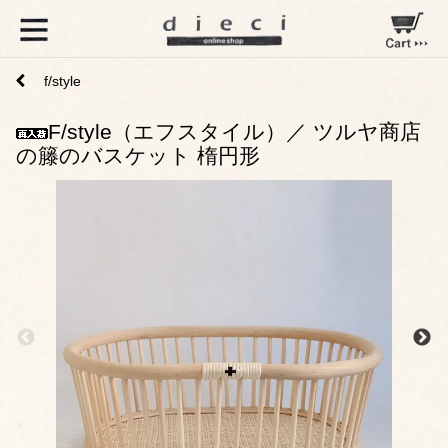
f/style
F/style（エフスタイル）／ ツルヤ商店
の籐のバスケット 楕円形