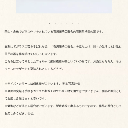
岡山・倉敷でガラス作りをされている石川硝子工藝舎の石川昌浩氏の器です。
倉敷にてガラス工芸を学ばれた後、「石川硝子工藝舎」を立ち上げ、日々の生活にとけ込む
日用の器を作り続けていらっしゃいます。
こちらはぽってりとしたフォルムに網目模様が美しいぐいのみです。お酒はもちろん、ちょ
っとしたデザートや薬味入れとしてもどうぞ。
※サイズ・カラーには個体差がございます。(例お写真5~6)
※裏面の突起は手吹きガラスの製造工程で出来る物で傷ではございません。作品の風合とし
てお楽しみ頂けますと幸いです。
※気泡などが混じる場合がございます。製造過程で出来るものですので、作品の風合として
お楽しみくださいませ。