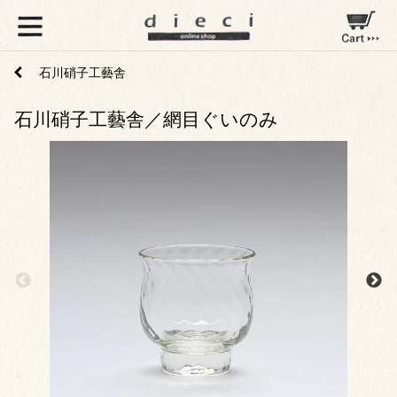
石川硝子工藝舎
石川硝子工藝舎／網目ぐいのみ