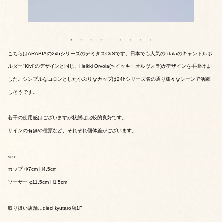
こちらはARABIAの24hシリーズのデミタスC&Sです。日本でも人気のIittalaのキャンドルホ
ルダー"Kivi"のデザインと同じ、Heikki Orvola(ヘイッキ・オルヴォラ)がデザインを手掛けま
した。シンプルなコロンとした小ぶりなカップは24hシリーズ名の通り様々なシーンで活躍
しそうです。
若干の使用感はございますが状態は比較的良好です。
サインの有無や種類など、それぞれ個体差がございます。
size:
カップ Φ7cm H4.5cm
ソーサー φ11.5cm H1.5cm
取り扱い店舗…dieci kyutaro店1F