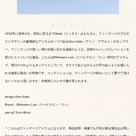
1932年に発表され、現在に至るまでIittala（イッタラ）はもちろん、フィンランドのプロダ
クトデザインの象徴的なアイテムの一つであるAino Aalto（アイノ・アアルト）のタンブラ
ー。フィンランドの美しい湖の水面に広がる波紋のような、自然からインスピレーションを
受けたエイジレスな逸品。こちらはRiihimaen Lasi（リーヒマエン・ラシ）時代のアイテム
で、現行のそれよりもポッテリとしていて、ガラスでありながら人の手のぬくもりを感じら
れる無垢な風合いが特徴です。コンディションは、ヴィンテージの味わいとして愛でて頂け
るレベルかと思いますが、全体的にスレや小傷が見られます。
design:Aino Aalto
Brand：Riihimaen Lasi（リーヒマエン・ラシ）
size:φ7.5cm H9cm
＊こちらはヴィンテージアイテムになります。商品説明・画像でも不安が残る場合はお問い