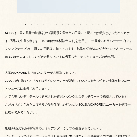
SOLSは、国内屈指の技術を持つ福岡県久留米市の工場にて現在では稀少となったバルカナ
イズ製法で生産されます。1970年代の木型(ラスト)を使用し、 一周巻いたラバーテープ(フォ
クシングテープ)は、 職人の手貼りに拘っています。波型の切れ込みが特徴のスペリーソール
は 1935年にヨットマンが犬の足をヒントに考案した、デッキシューズの代名詞。
人気のOXFORDよりMILKカラーが入荷致しました。
1960-70年頃のアメリカでは多くのメーカーが製造していたつま先に特有の補強を持つコー
トシューズに由来されています。
とても美しいディテールに追求された造形とシングルステッチワークで構成されています。
こだわり尽くされた１度きりの受注生産しか行わないSOLSのOXFORDスニーカーをぜひ手
に取ってみてください。
靴紐の結び方は掲載写真のようなアンダーラップを推奨されています。
アンダーラップはオーバーラップよりも足の圧力が少なく、長時間履くのに適した結び方と