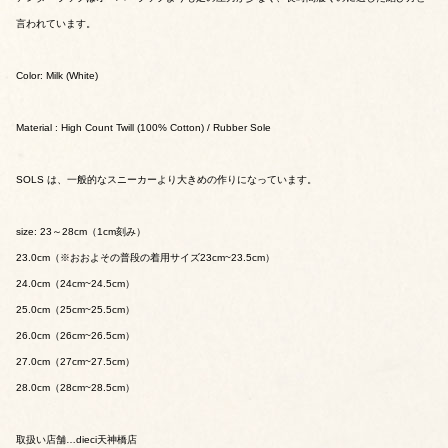
言われています。
Color: Milk (White)
Material : High Count Twill (100% Cotton) / Rubber Sole
SOLS は、一般的なスニーカーより大きめの作りになっています。
size: 23～28cm（1cm刻み）
23.0cm（※おおよその普段の着用サイズ23cm~23.5cm）
24.0cm（24cm~24.5cm）
25.0cm（25cm~25.5cm）
26.0cm（26cm~26.5cm）
27.0cm（27cm~27.5cm）
28.0cm（28cm~28.5cm）
取扱い店舗…dieci天神橋店