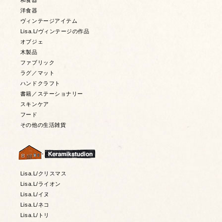
和食器
洋食器
ヴィンテージアイテム
Lisa.L/ヴィンテージの作品
オブジェ
木製品
ファブリック
ラグ／マット
ハンドクラフト
書籍／ステーショナリー
スキンケア
フード
その他の生活雑貨
Lisa.L/クリスマス
Lisa.L/ライオン
Lisa.L/イヌ
Lisa.L/ネコ
Lisa.L/トリ