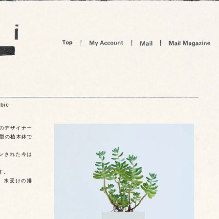
bic
）のデザイナー
c型の植木鉢で
ンされた今は
す。
、水受けの排