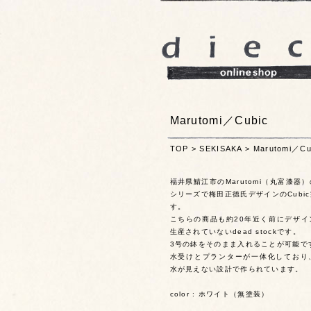
Marutomi／Cubic
TOP
>
SEKISAKA
>
Marutomi／Cu
福井県鯖江市のMarutomi（丸富漆器
シリーズで梅田正徳氏デザインのCubi
す。
こちらの商品も約20年近く前にデザイ
生産されていないdead stockです。
3号の鉢をそのまま入れることが可能で
水受けとプランターが一体化しており
水が見えない設計で作られています。
color : ホワイト（無塗装）