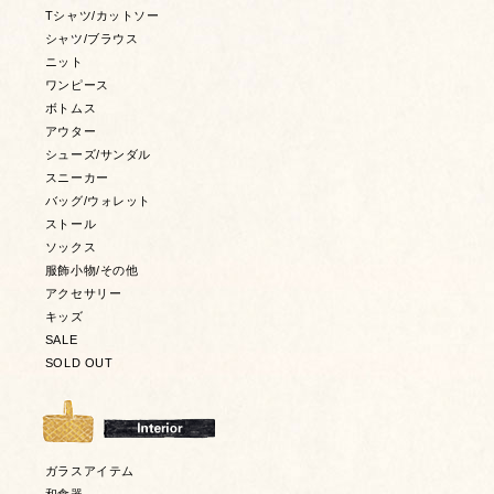
Tシャツ/カットソー
シャツ/ブラウス
ニット
ワンピース
ボトムス
アウター
シューズ/サンダル
スニーカー
バッグ/ウォレット
ストール
ソックス
服飾小物/その他
アクセサリー
キッズ
SALE
SOLD OUT
ガラスアイテム