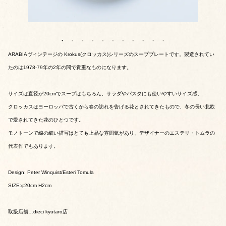
ARABIAヴィンテージの Krokus(クロッカス)シリーズのスーププレートです。製造されてい
たのは1978-79年の2年の間で貴重なものになります。
サイズは直径が20cmでスープはもちろん、サラダやパスタにも使いやすいサイズ感。
クロッカスはヨーロッパで古くから春の訪れを告げる花とされてきたもので、冬の長い北欧
で愛されてきた花のひとつです。
モノトーンで線の細い描写はとても上品な雰囲気があり、デザイナーのエステリ・トムラの
代表作でもあります。
Design: Peter Winquist/Esteri Tomula
SIZE:φ20cm H2cm
取扱店舗…dieci kyutaro店