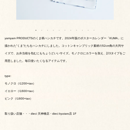
yamyam PRODUCTSのくま柄ハンカチです。2024年版のポスターカレンダー「KUMA」に
描かれた”くま”たちをハンカチにしました。コットンキャンブリック素材の52cm角の大判サ
イズで、お弁当箱を包むにもちょうどいいサイズ。モノクロにカラーを加え、計3タイプをご
用意しました。毎日使いたくなるアイテムです。
type:
モノクロ（\1200+tax）
イエロー（\1600+tax）
ピンク（\1600+tax）
取り扱い店舗・・・dieci 天神橋店・dieci kyutaro店 1F