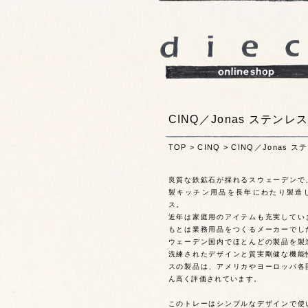
CINQ／Jonas ステンレ
TOP
>
CINQ
>
CINQ／Jonas 
良質な鉄鉱石が採れるスウェーデンで
製キッチン用品を長年にわたり製造
ス。
近年は家庭用のアイテムも充実してい
もとは業務用品をつくるメーカーでし
ウェーデン国内でほとんどの製品を製
洗練されたデザインと質実剛健な機能
スの製品は、アメリカやヨーロッパ各
ん高く評価されています。
このトレーはシンプルなデザインで使