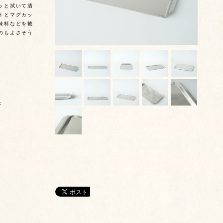
ッと拭いて清
トとマグカッ
味料などを載
のもよさそう
F