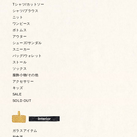
Tシャツ/カットソー
シャツ/ブラウス
ニット
ワンピース
ボトムス
アウター
シューズ/サンダル
スニーカー
バッグ/ウォレット
ストール
ソックス
服飾小物/その他
アクセサリー
キッズ
SALE
SOLD OUT
ガラスアイテム