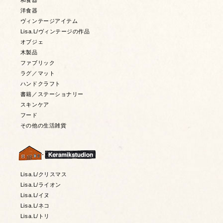
和食器
洋食器
ヴィンテージアイテム
Lisa.L/ヴィンテージの作品
オブジェ
木製品
ファブリック
ラグ／マット
ハンドクラフト
書籍／ステーショナリー
スキンケア
フード
その他の生活雑貨
Lisa.L/クリスマス
Lisa.L/ライオン
Lisa.L/イヌ
Lisa.L/ネコ
Lisa.L/トリ