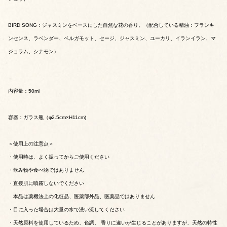
BIRD SONG：ジャスミンをベースにした自然な花の香り。（配合している精油：フランキ
ンセンス、ラベンダー、ベルガモット、セージ、ジャスミン、ユーカリ、イランイラン、マ
ジョラム、シナモン）
内容量：50ml
容器：ガラス瓶（φ2.5cm×H11cm)
＜使用上の注意点＞
・使用時は、よく振ってからご使用ください
・飲み物や食べ物ではありません
・直接肌に噴霧しないでください
本品は薬機法上の化粧品、医薬部外品、医薬品ではありません
・目に入った場合は大量の水で洗い流してください
・天然原料を使用しているため、色調、 香りに違いが生じることがありますが、天然の特性