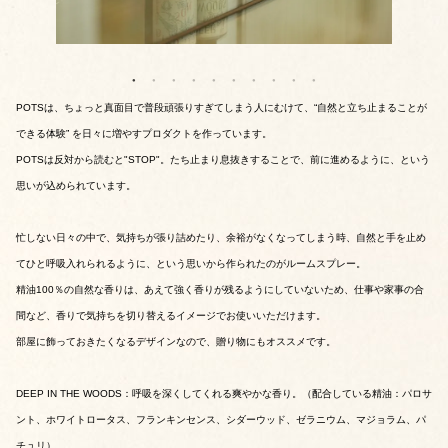
POTSは、ちょっと真面目で普段頑張りすぎてしまう人にむけて、“自然と立ち止まることが
できる体験” を日々に増やすプロダクトを作っています。
POTSは反対から読むと"STOP"。たち止まり息抜きすることで、前に進めるように、という
思いが込められています。
忙しない日々の中で、気持ちが張り詰めたり、余裕がなくなってしまう時、自然と手を止め
てひと呼吸入れられるように、という思いから作られたのがルームスプレー。
精油100％の自然な香りは、あえて強く香りが残るようにしていないため、仕事や家事の合
間など、香りで気持ちを切り替えるイメージでお使いいただけます。
部屋に飾っておきたくなるデザインなので、贈り物にもオススメです。
DEEP IN THE WOODS：呼吸を深くしてくれる爽やかな香り。（配合している精油：パロサ
ント、ホワイトロータス、フランキンセンス、シダーウッド、ゼラニウム、マジョラム、パ
チュリ）