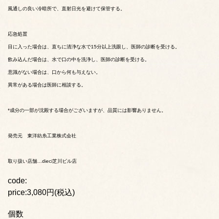
風通しの良い冷暗所で、直射日光を避けて保管する。
応急処置
目に入った場合は、直ちに清浄な水で15分以上洗眼し、医師の診断を受ける。
飲み込んだ場合は、水で口の中を洗浄し、医師の診断を受ける。
意識がない場合は、口から何も与えない。
異常がある場合は医師に相談する。
*成分の一部が沈殿する場合がございますが、品質には影響ありません。
発売元 東洋紡糸工業株式会社
取り扱い店舗…dieci芝川ビル店
code:
price:3,080円(税込)
個数