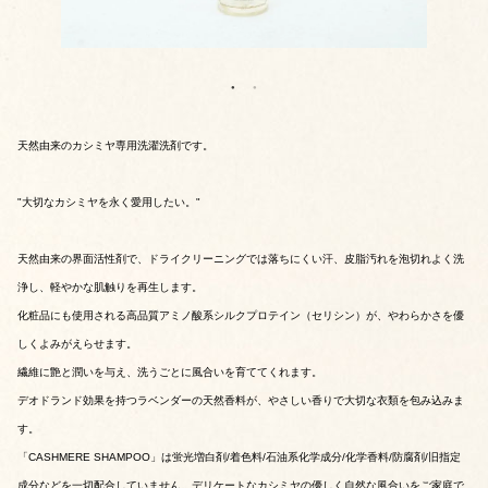
天然由来のカシミヤ専用洗濯洗剤です。
"大切なカシミヤを永く愛用したい。"
天然由来の界面活性剤で、ドライクリーニングでは落ちにくい汗、皮脂汚れを泡切れよく洗
浄し、軽やかな肌触りを再生します。
化粧品にも使用される高品質アミノ酸系シルクプロテイン（セリシン）が、やわらかさを優
しくよみがえらせます。
繊維に艶と潤いを与え、洗うごとに風合いを育ててくれます。
デオドランド効果を持つラベンダーの天然香料が、やさしい香りで大切な衣類を包み込みま
す。
「CASHMERE SHAMPOO」は蛍光増白剤/着色料/石油系化学成分/化学香料/防腐剤/旧指定
成分などを一切配合していません。デリケートなカシミヤの優しく自然な風合いをご家庭で