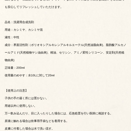
も安心してリフレッシュしていただけます。
品名：洗濯用合成洗剤
用途：カシミヤ、カシミヤ混
液性：中性
成分：界面活性剤（ポリオキシアルキレンアルキルエーテル{天然油脂由来}、脂肪酸アルカノ
ールアミド{天然植物ヤシ油由来}、精油、セリシン、アミノ変性シリコーン、安定剤{天然植
物由来}
正味量：200ml
使用量のめやす：水10Lに対して20ml
【使用上の注意】
子供の手の届く所には置かない。
用途以外に使用しない。
万一飲み込んだり、目に入ったりした場合には、応急処置を行い医師に相談する。
原液に触れる場合は炊事用手袋などを着用する。
皮膚に付着した場合は水で洗い流す。