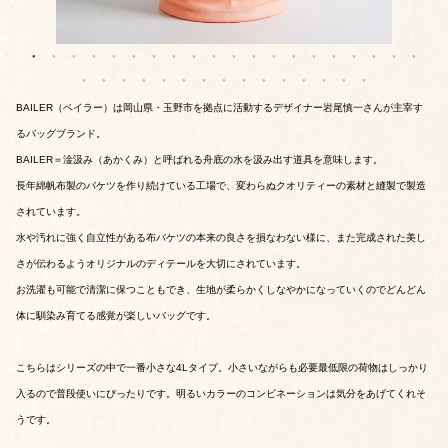
BAILER（ベイラー）は岡山県・玉野市を拠点に活動するデザイナー岩尾慎一さんが主宰す
るバッグブランド。
⁡BAILER＝淦汲み（あかくみ）と呼ばれる舟底の水を汲み出す道具を意味します。
長年綿帆布製のバケツを作り続けている工場で、変わらぬクオリティーの素材と縫製で製造
されています。
水や汚れに強く自立性がある布バケツの本来の良さを損なわない様に、また完成された美し
さが伝わるようオリジナルのディテールを大切にされています。
お洗濯も可能で清潔に保つこともでき、生地が柔らかくしなやかになっていくのでどんどん
体に馴染み育てる感覚が楽しいバッグです。
こちらはシリーズの中で一番小さな4Lタイプ。小さいながらも必要最低限の荷物はしっかり
入るので普段使いにぴったりです。明るいカラーのコンビネーションは気分をあげてくれそ
うです。