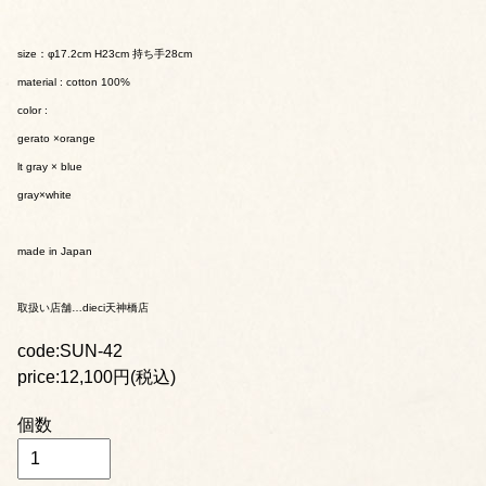
size：φ17.2cm H23cm 持ち手28cm
material : cotton 100%
color :
gerato ×orange
lt gray × blue
gray×white
made in Japan
取扱い店舗…dieci天神橋店
code:SUN-42
price:12,100円(税込)
個数