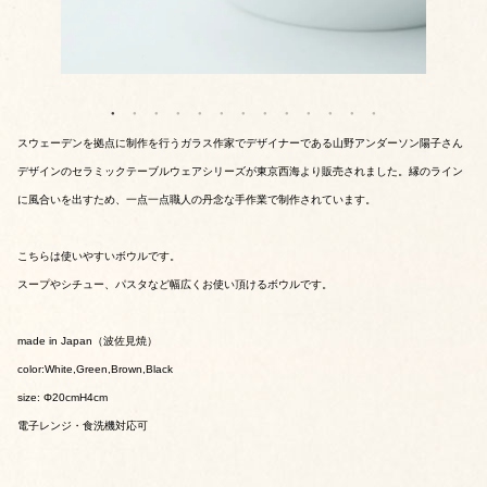
スウェーデンを拠点に制作を行うガラス作家でデザイナーである山野アンダーソン陽子さん
デザインのセラミックテーブルウェアシリーズが東京西海より販売されました。縁のライン
に風合いを出すため、一点一点職人の丹念な手作業で制作されています。
こちらは使いやすいボウルです。
スープやシチュー、パスタなど幅広くお使い頂けるボウルです。
made in Japan（波佐見焼）
color:White,Green,Brown,Black
size: Φ20cmH4cm
電子レンジ・食洗機対応可