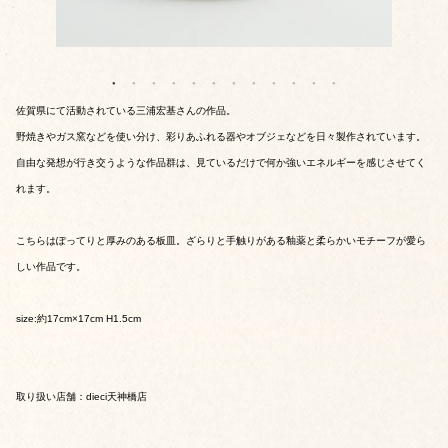
佐賀県にて活動されている三浦宏基さんの作品。
野焼きやガス窯などを使い分け、彩りあふれる器やオブジェなどを日々製作されています。
自由な発想が行き交うような作品群は、見ているだけで何か強いエネルギーを感じさせてく
れます。
こちらはぽってりと厚みのある板皿。ざらりと手触りがある釉薬と柔らかいモチーフが愛ら
しい作品です。
size:約17cm×17cm H1.5cm
取り扱い店舗：dieci天神橋店