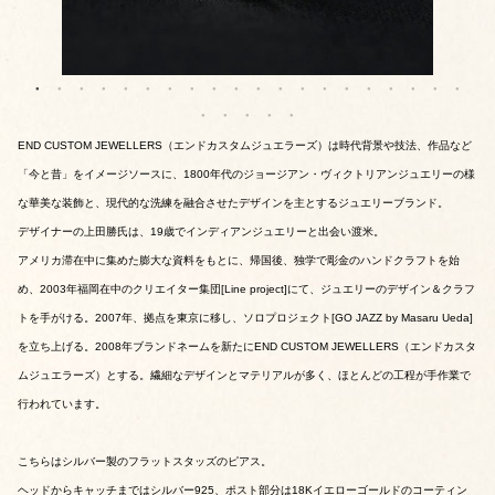
END CUSTOM JEWELLERS（エンドカスタムジュエラーズ）は時代背景や技法、作品など
「今と昔」をイメージソースに、1800年代のジョージアン・ヴィクトリアンジュエリーの様
な華美な装飾と、現代的な洗練を融合させたデザインを主とするジュエリーブランド。
デザイナーの上田勝氏は、19歳でインディアンジュエリーと出会い渡米。
アメリカ滞在中に集めた膨大な資料をもとに、帰国後、独学で彫金のハンドクラフトを始
め、2003年福岡在中のクリエイター集団[Line project]にて、ジュエリーのデザイン＆クラフ
トを手がける。2007年、拠点を東京に移し、ソロプロジェクト[GO JAZZ by Masaru Ueda]
を立ち上げる。2008年ブランドネームを新たにEND CUSTOM JEWELLERS（エンドカスタ
ムジュエラーズ）とする。繊細なデザインとマテリアルが多く、ほとんどの工程が手作業で
行われています。
こちらはシルバー製のフラットスタッズのピアス。
ヘッドからキャッチまではシルバー925、ポスト部分は18Kイエローゴールドのコーティン