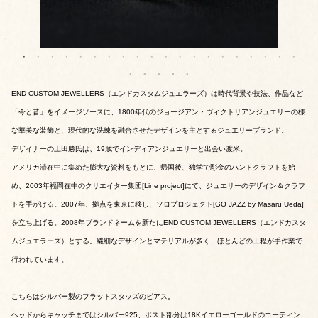
END CUSTOM JEWELLERS（エンドカスタムジュエラーズ）は時代背景や技法、作品など
「今と昔」をイメージソースに、1800年代のジョージアン・ヴィクトリアンジュエリーの様
な華美な装飾と、現代的な洗練を融合させたデザインを主とするジュエリーブランド。
デザイナーの上田勝氏は、19歳でインディアンジュエリーと出会い渡米。
アメリカ滞在中に集めた膨大な資料をもとに、帰国後、独学で彫金のハンドクラフトを始
め、2003年福岡在中のクリエイター集団[Line project]にて、ジュエリーのデザイン＆クラフ
トを手がける。2007年、拠点を東京に移し、ソロプロジェクト[GO JAZZ by Masaru Ueda]
を立ち上げる。2008年ブランドネームを新たにEND CUSTOM JEWELLERS（エンドカスタ
ムジュエラーズ）とする。繊細なデザインとマテリアルが多く、ほとんどの工程が手作業で
行われています。
こちらはシルバー製のフラットスタッズのピアス。
ヘッドからキャッチまではシルバー925、ポスト部分は18Kイエローゴールドのコーティン