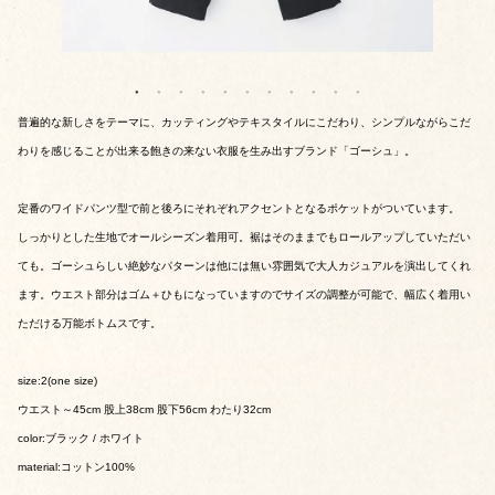
普遍的な新しさをテーマに、カッティングやテキスタイルにこだわり、シンプルながらこだ
わりを感じることが出来る飽きの来ない衣服を生み出すブランド「ゴーシュ」。
定番のワイドパンツ型で前と後ろにそれぞれアクセントとなるポケットがついています。
しっかりとした生地でオールシーズン着用可。裾はそのままでもロールアップしていただい
ても。ゴーシュらしい絶妙なパターンは他には無い雰囲気で大人カジュアルを演出してくれ
ます。ウエスト部分はゴム＋ひもになっていますのでサイズの調整が可能で、幅広く着用い
ただける万能ボトムスです。
size:2(one size)
ウエスト～45cm 股上38cm 股下56cm わたり32cm
color:ブラック / ホワイト
material:コットン100%