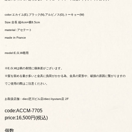
color:エカイユ(E),ブラック(N),アルビノス(G),トーキョー(W)
Size:全長 縦4cm×横8.5cm
material :アセテート
made in France
model:E,G,W着用
※E,G,Wは柄の表情に個体差がございます。
※髪を留める量が多いと金具に負荷がかかる為、金具の変形や、破損の原因に繋がりますの
でご使用の際はご注意ください。
お取扱店舗：dieci芝川ビル店/dieci kyutaro店 2F
code:ACCM-7705
price:16,500円(税込)
個数