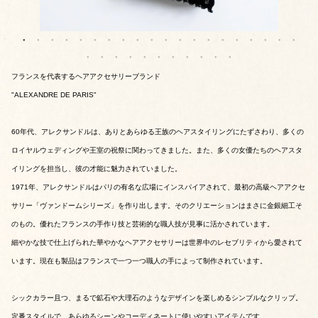
フランスを代表するヘアアクセサリーブランド
"ALEXANDRE DE PARIS"
60年代、アレクサンドルは、ありとあらゆる王族のヘアスタイリングにたずさわり、多くの
ロイヤルウェディングや王室の祝祭に関わってきました。また、多くの女優たちのヘアスタ
イリングを担当し、彼の才能に魅力されていました。
1971年、アレクサンドルはパリの有名な広場にインスパイアされて、最初の高級ヘアアクセ
サリー「ヴァンドームシリーズ」を作り出します。そのクリエーションはまさに金銀細工そ
のもの。優れたフランスの手作り技と芸術的な職人技が見事に活かされています。
細やかな技で仕上げられた華やかなヘアアクセサリーは世界中のレセブリティから愛されて
います。現在も製品はフランスで一つ一つ職人の手によって制作されています。
シックカラー且つ、まるで鉱石や大理石のようなデザインを楽しめるシンブルなクリップ。
定番スタイルで、あらゆるシーンやコーディネートに使いやすいアイテムです。