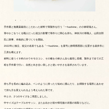
手作業と無農薬栽培にこだわった材料で箒製作を行う「一hashime」の小林研哉さん。
箒やかごをつくる職人だった祖父の影響で箒作りに関心を持ち、神奈川の箒職人、山田次郎
氏に師事、本格的に箒づくりを開始。
2022年に独立、祖父の名前でもある「一hashime」を屋号に静岡県西部に位置する袋井市に
工房を構えます。
材料に使うイネ科のホウキモロコシ、その種を小林さん自ら栽培し収穫、製作まで全ての工
程を手作業で行い、自然と向き合い美しさと使いやすさを追求されています。
持ち手を長めに編み込み、ペンのように持ったり短めに掴んだり、お掃除する場所にあわせ
て持ち方を変えられるよう考えられた箒です。
中と小、2つのサイズをご用意しました。
中サイズはテーブルやサッシ、またお出かけ前や帰宅後の衣類の埃取りなどに。