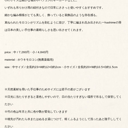
小のサイズは細かな場所やパソコンのキーボードなどに。
いずれも吊りかけ用の紐付きなので日常にささっと使いやすくおすすめです。
細かな編み模様がとても美しく、飾っていると装飾品のような存在感も。
束ねられたモロコシがリズムを刻むように並び、丁寧に編まれ生み出された一hashimeの箒
は日本の美しい手仕事の素晴らしさを思い出させてくれます。
price : 中 / 7,260円・小 / 4,840円
material : ホウキモロコシ(無農薬栽培)
size : 中サイズ / 全長約23×W約12×D約2cm・小サイズ / 全長約20×W約10.5×D約1.5cm
※天然素材を用いた手仕事のためサイズには若干の差がございます
※日光に当たりすぎると退色しやすいので、日の当たりすぎない場所で吊るして保管してく
ださい
※竹の色は年月と共に色や艶が変化していきます
※穂先が汚れたら水またはぬるま湯につけて、軽くふるようにして洗ったあと陰干ししてく
ださい