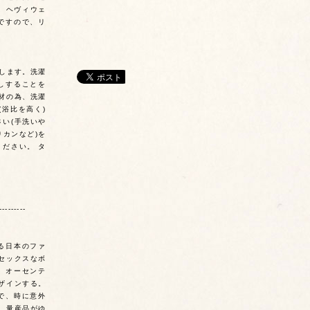
。 ヘヴィウェ
ですので、リ
たします。洗濯
しすることを
材の為、洗濯
浴比を高く)
い(手洗いや
りカンなど)を
ださい。 タ
---------
よる日本のファ
セックスなボ
、オーセンテ
ザインする。
で、時に意外
 量産品がゆ