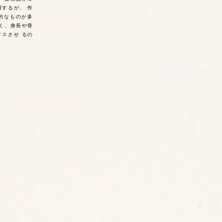
するが、 作
的なものが多
く、身長や骨
スさせ るの