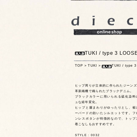
TUKI / type 3 LOOS
TOP
>
TUKI
>
TUKI / type 
ヒップ周りが立体的に作られたジーンズ、
革新織機で織られたブラックデニム。
ブラックカラーに用いられる硫化染料
ュな経年変化。
ヒップと腿まわりがゆったりとし、裾
ーパードの効いたシルエットです。フ
ンレスボタンが特徴的なので、トップ
着こなしもおすすめです。
STYLE : 0032