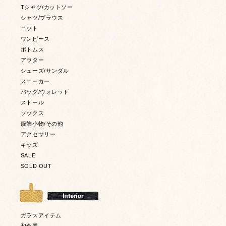
Tシャツ/カットソー
シャツ/ブラウス
ニット
ワンピース
ボトムス
アウター
シューズ/サンダル
スニーカー
バッグ/ウォレット
ストール
ソックス
服飾小物/その他
アクセサリー
キッズ
SALE
SOLD OUT
ガラスアイテム