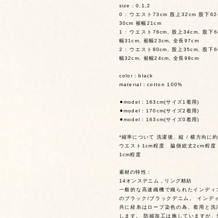
size：0,1,2
0 : ウエスト73cm 股上32cm 股下6
30cm 裾幅21cm
1 : ウエスト76cm, 股上34cm, 股下
幅31cm, 裾幅23cm, 全長97cm
2 : ウエスト80cm, 股上35cm, 股下
幅32cm, 裾幅24cm, 全長99cm
color：black
material：cotton 100%
⚫︎model：163cm(サイズ1着用)
⚫︎model：170cm(サイズ2着用)
⚫︎model：163cm(サイズ0着用)
*縮率について 洗濯後、縦 / 横方向に
ウエスト1cm程度 脇側総丈2cm程
1cm程度
素材の特性：
14オンスデニム，リング精紡
一般的な高速織機で織られたインディ
のブラック/ブラックデニム。 インデ
共に経糸はロープ染色の為、着用と洗
します。 防縮加工は施していますが、