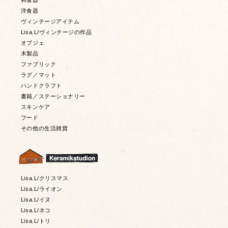
和食器
洋食器
ヴィンテージアイテム
Lisa.L/ヴィンテージの作品
オブジェ
木製品
ファブリック
ラグ／マット
ハンドクラフト
書籍／ステーショナリー
スキンケア
フード
その他の生活雑貨
Lisa.L/クリスマス
Lisa.L/ライオン
Lisa.L/イヌ
Lisa.L/ネコ
Lisa.L/トリ