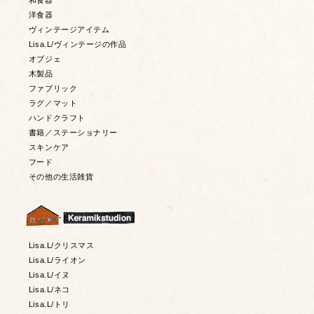
和食器
洋食器
ヴィンテージアイテム
Lisa.L/ヴィンテージの作品
オブジェ
木製品
ファブリック
ラグ／マット
ハンドクラフト
書籍／ステーショナリー
スキンケア
フード
その他の生活雑貨
Lisa.L/クリスマス
Lisa.L/ライオン
Lisa.L/イヌ
Lisa.L/ネコ
Lisa.L/トリ