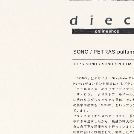
SONO / PETRAS pullund
TOP
>
SONO
>
SONO / PETRAS p
「SONO」はデザイナーStephaie Obe
Homesがロンドンを拠点にするブラ
「ポールスミス」のクリエイティブデ
「ザ・ロウ」「クリストフ・ルメール
に携わりながらキャリアを重ね、その
の美学や哲学を「SONO」というブラ
ています。
フランスやイギリスのアトリエで、服
やすさを追求しながら、熟練の職人の
点１点丁寧な洋服作りを行っています
社会における役割として、徹底したエ