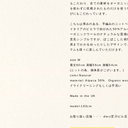
もこだわり、全ての素材をオーガニッ
を使わずに収穫されたものだけを使う
びにもこだわっています。
こちらは厚みのある、手編みのニットベ
イタリアのビエラで紡がれた50%アル
ーガニックウールのナチュラルな質感
意見シンプルですが、ぽこぽこした表
肩までかかるゆったりしたデザインで
テムも様々に楽しんでいただけます。
size:M
着丈60cm 肩幅56cm 身幅54cm
(ニットの為、個体差がございます。)
color:Natural
material: Alpaca 50% Organic wo
ドライクリーニングもしくは手洗い
Made in the UK
model:163cm
お取り扱い店舗・・・ dieci芝川ビル店