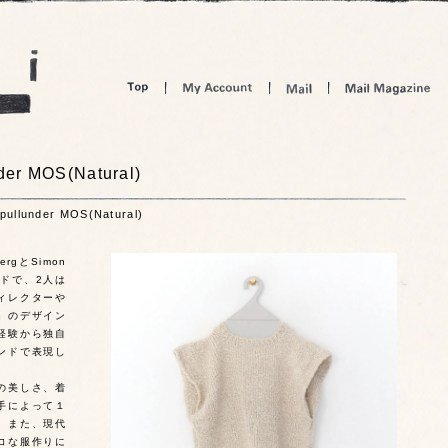
er MOS(Natural)
ullunder MOS(Natural)
rgとSimon
ンドで、2人は
ィレクターや
」のデザイン
経験から独自
ンドで表現し
の美しさ、着
手によって１
。また、現代
コな服作りに