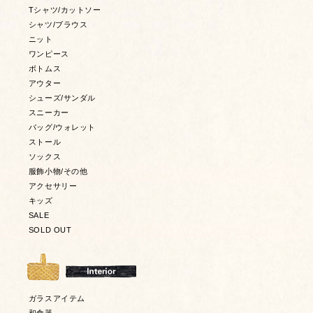
Tシャツ/カットソー
シャツ/ブラウス
ニット
ワンピース
ボトムス
アウター
シューズ/サンダル
スニーカー
バッグ/ウォレット
ストール
ソックス
服飾小物/その他
アクセサリー
キッズ
SALE
SOLD OUT
ガラスアイテム