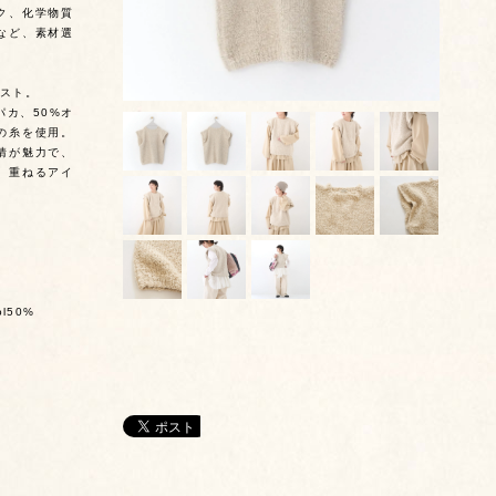
ク、化学物質
など、素材選
スト。
パカ、50%オ
の糸を使用。
情が魅力で、
、重ねるアイ
ol50%