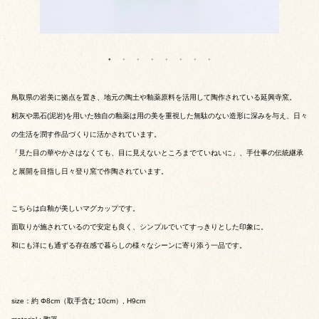
鳥取県の岩美に拠点を置き、地元の陶土や釉薬原料を活用して陶作されている延興寺窯。
籾灰や黒石(泥岩)を用いた独自の釉薬は用の美を重視した無駄のない造形に深みを与え、日々
の生活を潤す作品づくりに活かされています。
「見た目の華やかさはなくても、目に見えないところまでていねいに」、手仕事の伝統継承
と展開を目指し日々登り窯で作陶されています。
こちらは白釉が美しいマグカップです。
面取りが施されているので安定も良く、シンプルでいてすっきりとした印象に。
和にも洋にも通ずる存在感で暮らしの様々なシーンに寄り添う一品です。
size：約 Φ8cm（取手含む 10cm）, H9cm