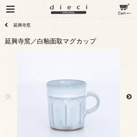
延興寺窯
延興寺窯／白釉面取マグカップ