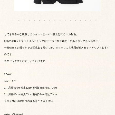
とても滑らかな肌触りのショートビーバー仕上げのウール生地。
holkの２Bジャケットはベーシックなテーラー型でゆとりのあるボックスシルエット。
一枚仕立ての滑らかで上質感ある素材でオンでもオフにも活用が効きセットアップもおすす
めです
ユニセックスでお召しいただけます。
25AW
size：１/2
1：肩幅43cm 袖丈62cm 身幅54cm 着丈70cm
2：肩幅46cm 袖丈63cm 身幅58cm 着丈74cm
※サイズ計測の多少の誤差はご了承下さい。
color：Charcoal