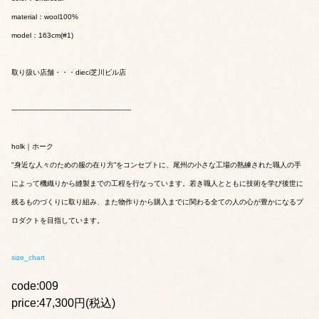
material：wool100%
model：163cm(#1)
取り扱い店舗・・・dieci芝川ビル店
--------------------------------------------------------
holk｜ホーク
"身近な人々のための服の在り方”をコンセプトに、尾州の小さな工場の熟練された職人の手
によって機織りから縫製までの工程を行なっています。若き職人とともに技術を学び後世に
残るものづくりに取り組み、また物作りから購入までに関わる全ての人の心が豊かになるプ
ロダクトを目指しています。
size_chart
code:009
price:47,300円(税込)