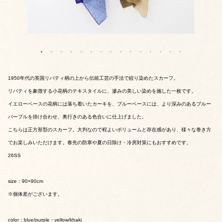
1950年代の英国リバティ柄の上から伝統工芸の手法で絞り染めたスカーフ。
リバティを象徴する小花柄のテキスタイルに、滲みの美しい染めを施した一枚です。
イエローベースの花柄には落ち着いたカーキを、ブルーベースには、より深みのあるブルー
パープルを掛け合わせ、奥行きのある色合いに仕上げました。
こちらは正方形型のスカーフ。大判なので程よいボリュームと存在感があり、様々な巻き方
でお楽しみいただけます。春先の防寒や夏の日除け・冷房対策にもおすすめです。
26SS
size：90×90cm
※個体差がございます。
color：blue/purple・yellow/khaki