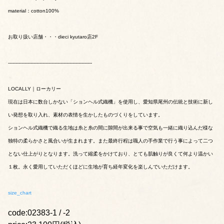
material：cotton100%
お取り扱い店舗・・・dieci kyutaro店2F
--------------------------------------------------------
LOCALLY｜ローカリー
現在は日本に数台しかない「ションヘル式織機」を使用し、愛知県尾州の伝統と技術に新し
い発想を取り入れ、素材の表情を生かしたものづくりをしています。
ションヘル式織機で織る生地は糸と糸の間に隙間が出来る事で空気も一緒に織り込んだ様な
独特の柔らかさと風合いが生まれます。また最終行程は職人の手作業で行う事によって二つ
とない仕上がりとなります。洗って縮柔をかけており、とても肌触りが良くて何より温かい
１枚。永く愛用していただくほどに生地が育ち経年変化を楽しんでいただけます。
size_chart
code:02383-1 / -2