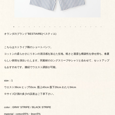
オランダのブランド”BESTIAIRE(ベスティエ)
こちらはストライプ柄のショートパンツ。
コットンの柔らかさにリネンの清涼感を加えた生地。軽さと適度な構築性を併せ持ち、春夏
らしい表情を演出いたします。同素材のロングスリーブやシャツと合わせて、セットアップ
もおすすめです。腰紐でウエスト調節が可能。
size：1
ウエスト39cm ヒップ53cm. 股上40cm 股下26cm わたり34cm
※サイズ計測の多少の誤差はご了承下さい。
color：GRAY STRIPE / BLACK STRIPE
material : cotton95%・linen5%