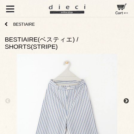
BESTIAIRE
BESTIAIRE(ベスティエ) /
SHORTS(STRIPE)