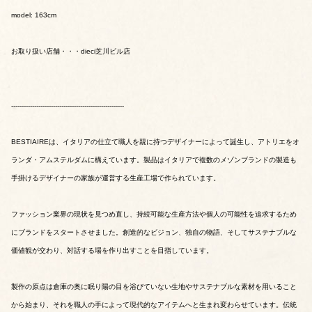
model: 163cm
お取り扱い店舗・・・dieci芝川ビル店
------------------------------------------------------
BESTIAIREは、イタリアの仕立て職人を親に持つデザイナーによって誕生し、アトリエをオ
ランダ・アムステルダムに構えています。製品はイタリアで複数のメゾンブランドの製造も
手掛けるデザイナーの家族が運営する生産工場で作られています。
ファッション業界の現状を見つめ直し、持続可能な生産方法や個人の可能性を追求するため
にブランドをスタートさせました。創造的なビジョン、独自の物語、そしてサステナブルな
価値観が交わり、対話する場を作り出すことを目指しています。
製作の原点は倉庫の奥に眠り陽の目を浴びていない生地やサステナブルな素材を用いること
から始まり、それを職人の手によって現代的なアイテムへと生まれ変わらせています。伝統