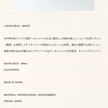
"ASAHI DECK - WHITE"
1970年代のアメリカ製デッキシューズを元に製作した当時の美しいシェイプを持つラスト
（靴型）を使用してデッキシューズ本来のシルエットを追求。濡れた路面でも滑りにくい、
波型の切れ込みが施されたアウトソールはデッキシューズの代名詞。キャンバスアッパー。
ASAHI DECK - White
041/KF20651
MADE IN JAPAN
MATERIAL: UPPER/CANVAS, SOLE/RUBBER
ORIGIN: JAPAN