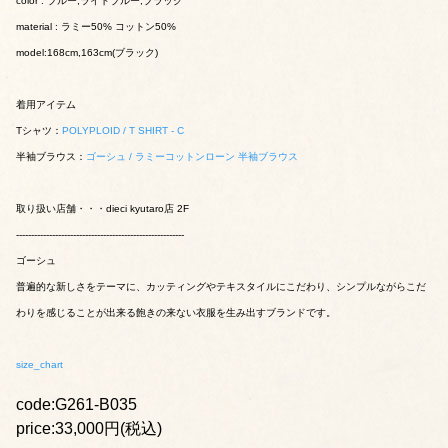
color : ブルー,ライトブルー,ブラック
material : ラミー50% コットン50%
model:168cm,163cm(ブラック)
着用アイテム
Tシャツ：
POLYPLOID / T SHIRT - C
半袖ブラウス：
ゴーシュ / ラミーコットンローン 半袖ブラウス
取り扱い店舗・・・dieci kyutaro店 2F
--------------------------------------------------------
ゴーシュ
普遍的な新しさをテーマに、カッティングやテキスタイルにこだわり、シンプルながらこだ
わりを感じることが出来る飽きの来ない衣服を生み出すブランドです。
size_chart
code:G261-B035
price:33,000円(税込)