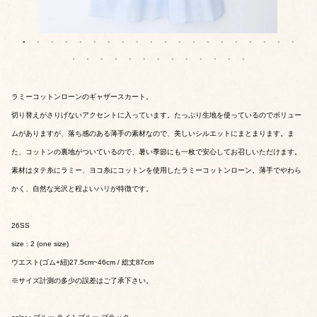
ラミーコットンローンのギャザースカート。
切り替えがさりげないアクセントに入っています。たっぷり生地を使っているのでボリュー
ムがありますが、落ち感のある薄手の素材なので、美しいシルエットにまとまります。ま
た、コットンの裏地がついているので、暑い季節にも一枚で安心してお召しいただけます。
素材はタテ糸にラミー、ヨコ糸にコットンを使用したラミーコットンローン。薄手でやわら
かく、自然な光沢と程よいハリが特徴です。
26SS
size : 2 (one size)
ウエスト(ゴム+紐)27.5cm~46cm / 総丈87cm
※サイズ計測の多少の誤差はご了承下さい。