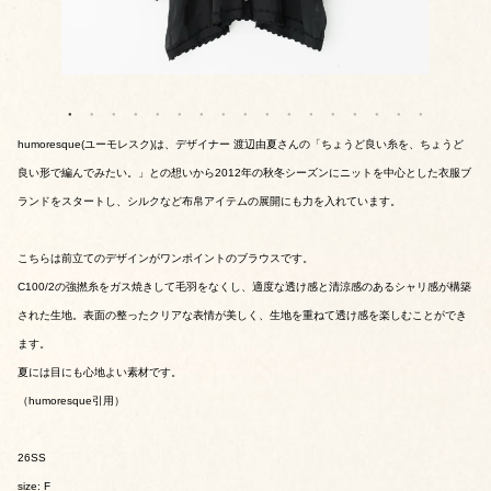
humoresque(ユーモレスク)は、デザイナー 渡辺由夏さんの「ちょうど良い糸を、ちょうど
良い形で編んでみたい。」との想いから2012年の秋冬シーズンにニットを中心とした衣服ブ
ランドをスタートし、シルクなど布帛アイテムの展開にも力を入れています。
こちらは前立てのデザインがワンポイントのブラウスです。
C100/2の強撚糸をガス焼きして毛羽をなくし、適度な透け感と清涼感のあるシャリ感が構築
された生地。表面の整ったクリアな表情が美しく、生地を重ねて透け感を楽しむことができ
ます。
夏には目にも心地よい素材です。
（humoresque引用）
26SS
size: F