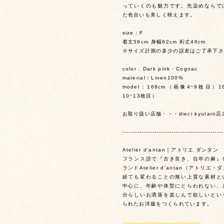
っていくのも魅力です。先染めならで
た色合いも美しく映えます。
size：F
着丈59cm 身幅62cm 裄丈46cm
※サイズ計測の多少の誤差はご了承下さ
color : Dark pink・Cognac
material：Linen100%
model：168cm（画像4~9枚目）1
10~13枚目）
お取り扱い店舗・・・dieci kyutaro店
-----------------------------------------------
Atelier d'antan｜アトリエ ダンタン
フランス語で『古き良き、往年の麻』
ランドAtelier d'antan（アトリエ
経ても変わることの無い上質な素材と
中心に、年齢や体型にとらわれない、
分らしいお洒落を楽しんで欲しいとい
られたお洋服をつくられています。