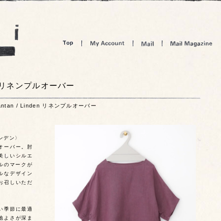
inden リネンプルオーバー
 d'antan / Linden リネンプルオーバー
リンデン〉
オーバー。肘
美しいシルエ
クルのマークが
ルなデザイン
お召しいただ
い季節に最適
地よさが深ま