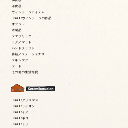
和食器
洋食器
ヴィンテージアイテム
Lisa.L/ヴィンテージの作品
オブジェ
木製品
ファブリック
ラグ／マット
ハンドクラフト
書籍／ステーショナリー
スキンケア
フード
その他の生活雑貨
Lisa.L/クリスマス
Lisa.L/ライオン
Lisa.L/イヌ
Lisa.L/ネコ
Lisa.L/トリ