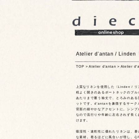
Atelier d'antan / L
TOP
>
Atelier d’antan
>
Atelier
上質なリネンを使用した〈Linden / 
程よく開きのあるボートネックのプル
あたりまで覆う袖丈で、とろみのある
ットです。d'antanを象徴するサー
背面の細やかなアクセントに。シンプ
なので流行りや年齢に左右されず長く
けます。
吸湿性・速乾性に優れたリネンは、暑
な素材。着るほどに風合いが増し、心