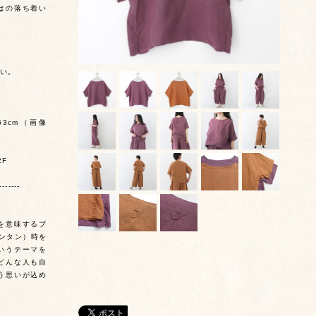
はの落ち着い
い。
63cm（画像
2F
-------
を意味するブ
・ダンタン）時を
いうテーマを
どんな人も自
う思いが込め