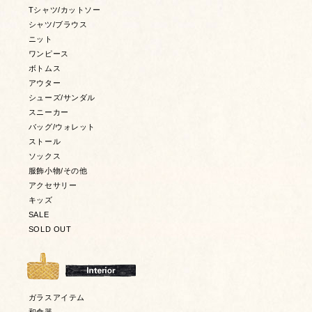
Tシャツ/カットソー
シャツ/ブラウス
ニット
ワンピース
ボトムス
アウター
シューズ/サンダル
スニーカー
バッグ/ウォレット
ストール
ソックス
服飾小物/その他
アクセサリー
キッズ
SALE
SOLD OUT
ガラスアイテム