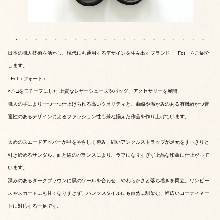
日本の職人技術を活かし、現代にも通用するデザインを生み出すブランド「_Fot」をご紹介
します。
_Fot（フォート）
○△□をモチーフにした 上質なレザーシューズやバッグ、アクセサリーを展開
職人の手により一つ一つ仕上げられる高いクオリティと、曲線や温かみのある有機的かつ普
遍性のあるデザインによるファッション性も兼ね揃えた作品を作り上げています。
太めのスエードアッパーが甲をやさしく包み、細いアンクルストラップが足元をすっきりと
引き締めるサンダル。面と線のバランスにより、ラフになりすぎず上品な印象に仕上がって
います。
深みのあるダークブラウンに黒のソールを合わせ、やわらかさと落ち着きを両立。ワンピー
スやスカートにも甘くなりすぎず、パンツスタイルにも自然に馴染む、幅広いコーディネー
トに対応する一足です。