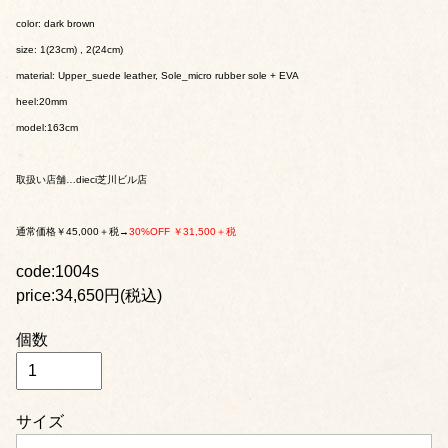
color: dark brown
size: 1(23cm) , 2(24cm)
material: Upper_suede leather, Sole_micro rubber sole + EVA
heel:20mm
model:163cm
取扱い店舗…dieci芝川ビル店
通常価格￥45,000＋税→
30%OFF ￥31,500＋税
code:1004s
price:34,650円(税込)
個数
サイズ