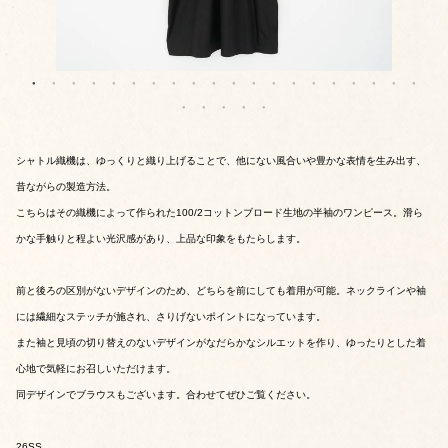
シャトル織機は、ゆっくりと織り上げることで、他にない風合いや豊かな表情を生み出す、
昔ながらの製造方法。
こちらはその織機によって作られた100/2コットンブロード生地の半袖のワンピース。滑ら
かな手触りと程よい光沢感があり、上品な印象をもたらします。
前と後ろの区別がないデザインのため、どちらを前にしても着用が可能。ネックラインや袖
には繊細なステッチが施され、さりげないポイントになっています。
また袖と見頃の切り替えのないデザインがなだらかなシルエットを作り、ゆったりとした着
心地で気軽にお召しいただけます。
同デザインでブラウスもございます。合わせてぜひご覧ください。
26SS