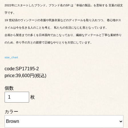
2022年にスタートしたブランド。ブランド名のSP は「幸福の製品」を意味する 言葉の頭文
字です。
19 世紀頃のヴィンテージの衣服や民族衣装などのディテールを取り入れつつ、 着心地やス
タイルは今を生きる人のことを考え、 私たちの生活になじむ形となっています。
企画から製造までの多くを日本国内でおこなっており、繊細なディテールと丁寧な素材作り
のため、作り手の方との親密で正確なやりとりを大切にしています。
size_chart
code:SP17195-2
price:39,600円(税込)
個数
枚
カラー