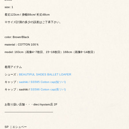
size: 1
着丈123cm / 身幅68cm/ 裄丈48cm
※サイズ計測の多少の誤差はご了承下さい。
color: Brown/Black
material：COTTON 100％
model: 163cm（画像4~7枚目、15~18枚目）168cm（画像8~14枚目）
着用アイテム
シューズ：
BEAUTIFUL SHOES BALLET LOAFER
キャップ：
sashiki / SS595 Cotton cap(短ツバ)
キャップ：sashiki /
SS596 Cotton cap(長ツバ)
お取り扱い店舗・・・dieci kyutaro店 2F
--------------------------------------------------------
SP ｜エシュペー