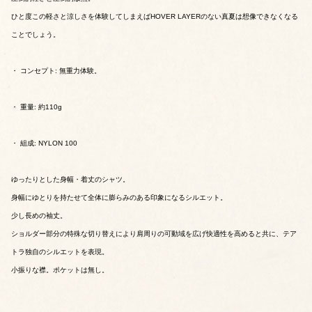
ひと度この軽さと涼しさを体験してしまえばHOVER LAYERのない真夏は想像できなくなる
ことでしょう。
・ コンセプト: 無重力体験。
・ 重量: 約110g
・ 組成: NYLON 100
ゆったりとした身幅・着丈のシャツ。
身幅にゆとりを持たせて全体に膨らみのある印象になるシルエット。
少し長めの袖丈。
ショルダー部分の特殊な切り替えにより肩周りの可動域を広げ快適性を高めると共に、テア
トラ独自のシルエットを表現。
小振りな襟。ポケットは無し。