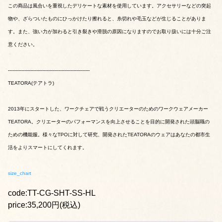
この商品は風合いを重視したデリケートな素材を使用しています。アクセサリーなどの突起
物や、ざらついたものにひっかけたり擦れると、糸切れや毛玉などが生じることがありま
す。また、強い力が加わると引き裂きや滑脱の原因になりますのでお取り扱いには十分ご注
意ください。
-------------------------------------------------------
TEATORA(テアトラ)
2013年にスタートした、ワークチェアで戦うクリエーターのためのワークウェアメーカー
TEATORA。クリエーターのパフォーマンスを向上させることを目的に開発された頭脳職の
ための機能服。様々なTPOに対して研究、開発されたTEATORAのウェアはあなたの都市生
活をよりスマートにしてくれます。
size_chart
code:TT-CG-SHT-SS-HL
price:35,200円(税込)