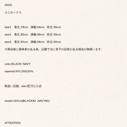
26SS
ユニセックス
size1 着丈:78cm 身幅:64cm 裄丈:56cm
size2 着丈:80cm 身幅:66cm 裄丈:58cm
size3 着丈:82cm 身幅:68cm 裄丈:60cm
※商品毎に個体差がある為、記載寸法に若干の誤差がある場合が御座います。
color:BLACK/ NAVY
material:NYLON100%
取扱い店舗…dieci芝川ビル店
model:163cm(BLACK#2 ,NAVY#2)
ATTENTION