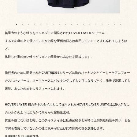
無重力のような軽さをコンセプトに開発されたHOVER LAYER シリーズ。
まるで皮膚の上で浮いているかの様な圧倒的軽さは着用していることすら忘れてしまうほ
ど。
体験した事の無い軽さがウェアの重量からあなたを開放します。
旅行者のために開発されたCARTRIDGEシリーズは旅のパッキングとイージーケアにフォー
カスしたシリーズ。スーツケースにパッキングしてもシワになりづらく、旅先で洗濯しても
速乾。あなたの旅をよりスマートにします。
HOVER LAYER 初のテキスタイルとして採用されたHOVER LAYER UNIT-01は洗いざらし
のシルクのように柔らかで滑らかな超軽量素材。
質量を感じないほど軽いこのテキスタイルは圧倒的軽さと同時に圧倒的放熱性を誇り、まる
で何も着用していないかの様に風を孕むたびに衣服内の熱を放熱します。
圧倒的軽さと圧倒的放熱。