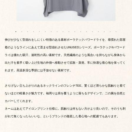
伸びが少なく型崩れをしにくい特徴のある素材ポーラテックパワードライを、着慣れた部屋
着のようなラインにあえて歪ませ型崩れさせたUNUSEDシリーズ。ポーラテック®パワード
ライは優れた吸汗、速乾性の高い素材です。天然繊維のような風合いを持ちながら身体から
出た汗を素早く吸い上げ生地の外側へ移動させて拡散・蒸発。常に快適な着心地を保ってく
れます。高温多湿な季節には手放せない素材です。
さりげない立ち上がりのあるネックラインのフレンチTEE。驚くほど滑らかな肌触りと着て
ないほどの軽量さが魅力です。袖周りは肩を覆うように落ちるデザインで、二の腕を自然と
カバーしてくれます。
ネームはあえてアイロンプリント仕様に。肌触りは何もない方がより良いので、そのうち剥
がれて無くなったらいいな、というブランドの徹底した着心地への配慮でもあります。