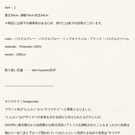
size：１
着丈56cm. 身幅74cm 裄丈44cm
※商品には若干の個体差があるため、採寸には多少の誤差がございます。
color：パステルグレー・パステルブルー・トップキャラメル・ブラック・パステルクリーム
material： Polyester 100%
model：168cm
取り扱い店舗・・・dieci kyutaro店2F
------------------------------------------------------
サリゲナク｜Sarigenaku
ブランド名が"ヒムカシ"から"サリゲナク"へと変更となりました。
"ヒムカシ"はデザイナーの名前を示す古語から付けられたものでしたが、
2025年に東京都心から自然豊かな秋川渓谷にアトリエを移転されたことをきっかけに自身は
物から一歩二歩と下がって関われていられたらという気持ちを込めて名前は"サリゲナ