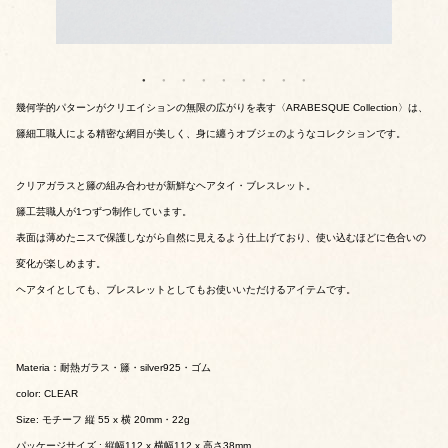
幾何学的パターンがクリエイションの無限の広がりを表す〈ARABESQUE Collection〉は、
籐細工職人による精密な網目が美しく、身に纏うオブジェのようなコレクションです。
クリアガラスと籐の組み合わせが新鮮なヘアタイ・ブレスレット。
籐工芸職人が1つずつ制作しています。
表面は薄めたニスで保護しながら自然に見えるよう仕上げており、使い込むほどに色合いの
変化が楽しめます。
ヘアタイとしても、ブレスレットとしてもお使いいただけるアイテムです。
Materia：耐熱ガラス・籐・silver925・ゴム
color: CLEAR
Size: モチーフ 縦 55 x 横 20mm・22g
パッケージサイズ : 縦幅112 x 横幅112 x 高さ38mm