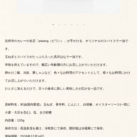
吉祥寺のカレーの名店「piwang（ピワン）」が手がける、オリジナルのスパイスラー油で
す。
玉ねぎとスパイスがたっぷり入った具沢山なラー油です。
辛味を抑えていますので、幅広い年齢層の方にお召し上がりいただけます。
卵かけご飯、冷奴、豚しゃぶなど、色々なお料理のアクセントとして、様々なお料理にかけ
てお召し上がりいただけます。
ひとさじ加えるだけで、日々の食卓に新しい美味しさが広がる一品です。
原材料名：米油(国内製造)、玉ねぎ、香辛料、にんにく、白胡麻、オイスターソース(一部に
小麦・大豆を含む)、塩、きび砂糖
内容量：120g
保存方法：高温多湿を避け、冷暗所にて保存。開封後は冷蔵庫にて保存。
賞味期限：2026年12月14日