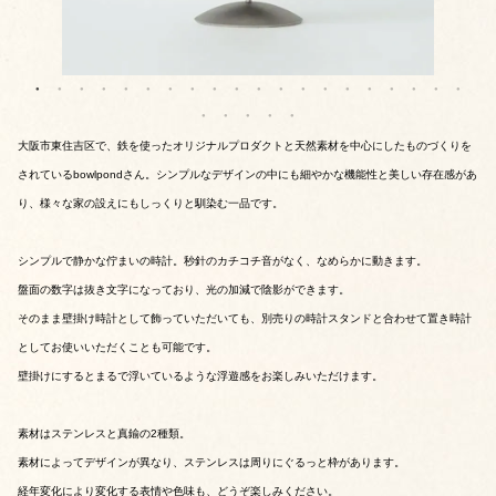
大阪市東住吉区で、鉄を使ったオリジナルプロダクトと天然素材を中心にしたものづくりを
されているbowlpondさん。シンプルなデザインの中にも細やかな機能性と美しい存在感があ
り、様々な家の設えにもしっくりと馴染む一品です。
シンプルで静かな佇まいの時計。秒針のカチコチ音がなく、なめらかに動きます。
盤面の数字は抜き文字になっており、光の加減で陰影ができます。
そのまま壁掛け時計として飾っていただいても、別売りの時計スタンドと合わせて置き時計
としてお使いいただくことも可能です。
壁掛けにするとまるで浮いているような浮遊感をお楽しみいただけます。
素材はステンレスと真鍮の2種類。
素材によってデザインが異なり、ステンレスは周りにぐるっと枠があります。
経年変化により変化する表情や色味も、どうぞ楽しみください。