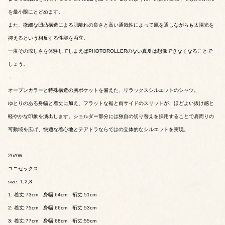
を最小限にとどめます。
また、微細な凹凸構造による肌離れの良さと高い通気性によって風を通しながらも太陽光を
抑えるという相反する性能を両立。
一度その涼しさを体験してしまえばPHOTOROLLERのない真夏は想像できなくなることで
しょう。
オープンカラーと特殊構造の胸ポケットを備えた、リラックスシルエットのシャツ。
ゆとりのある身幅と着丈に加え、フラットな裾と両サイドのスリットが、ほどよい抜け感と
軽やかな印象を演出します。ショルダー部分には独自の切り替えを採用することで肩周りの
可動域を広げ、快適な着心地とテアトラならではの立体的なシルエットを実現。
26AW
ユニセックス
size: 1,2,3
1: 着丈:73cm 身幅:64cm 裄丈:51cm
2: 着丈:75cm 身幅:66cm 裄丈:53cm
3: 着丈:77cm 身幅:68cm 裄丈:55cm