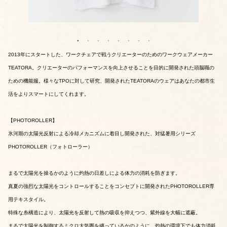
2013年にスタートした、ワークチェアで戦うクリエーターのためのワークウェアメーカー
TEATORA。クリエーターのパフォーマンスを向上させることを目的に開発された頭脳職の
ための機能服。様々なTPOに対して研究、開発されたTEATORAのウェアはあなたの都市生
活をよりスマートにしてくれます。
【PHOTOROLLER】
氷河期の太陽光反射による冷却メカニズムに着目し開発された、対猛暑用シリーズ
PHOTOROLLER（フォトローラー）
まるで太陽光を操るかのように灼熱の日差しによる体力の消耗を防ぎます。
真夏の強烈な太陽光をコントロールすることをコンセプトに開発されたPHOTOROLLER専
用テキスタイル。
特殊な糸構造により、太陽光を反射して熱の吸収を抑えつつ、紫外線を大幅に遮蔽。
まるで太陽光を制御するミクロ大気圏を纏っているかのように、灼熱の環境下でも体力消耗