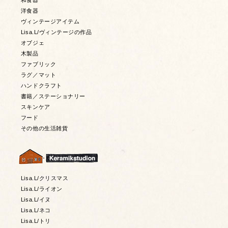
和食器
洋食器
ヴィンテージアイテム
Lisa.L/ヴィンテージの作品
オブジェ
木製品
ファブリック
ラグ／マット
ハンドクラフト
書籍／ステーショナリー
スキンケア
フード
その他の生活雑貨
Lisa.L/クリスマス
Lisa.L/ライオン
Lisa.L/イヌ
Lisa.L/ネコ
Lisa.L/トリ