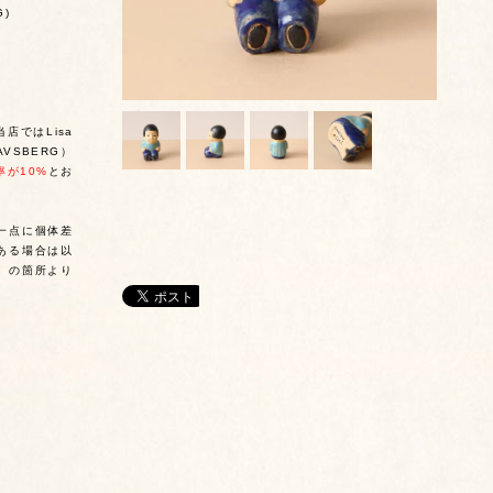
G)
店ではLisa
TAVSBERG）
率が10%
とお
一点に個体差
ある場合は以
〉の箇所より