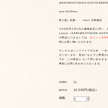
(KERAMIKSTUDION GUSTAVSBER
size:H105mm
取り扱い店舗・・・dieci 天神橋店
※2026年2月1日の価格改定に伴い、当
Larson（KERAMIKSTUDION GUS
の商品につきましては、
ポイント付与
得にお買い物いただけます。
※こちらはハンドメイドのため、一点
がございます。色合いなどでご希望が
下の〈この商品について問い合わせる
事前にお問い合わせくださいませ。
code:
LL
price:
16,500円(税込)
個数: