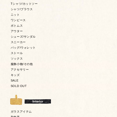
Tシャツ/カットソー
シャツ/ブラウス
ニット
ワンピース
ボトムス
アウター
シューズ/サンダル
スニーカー
バッグ/ウォレット
ストール
ソックス
服飾小物/その他
アクセサリー
キッズ
SALE
SOLD OUT
ガラスアイテム