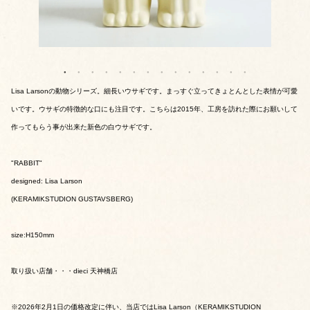
Lisa Larsonの動物シリーズ。細長いウサギです。まっすぐ立ってきょとんとした表情が可愛
いです。ウサギの特徴的な口にも注目です。こちらは2015年、工房を訪れた際にお願いして
作ってもらう事が出来た新色の白ウサギです。
"RABBIT"
designed: Lisa Larson
(KERAMIKSTUDION GUSTAVSBERG)
size:H150mm
取り扱い店舗・・・dieci 天神橋店
※2026年2月1日の価格改定に伴い、当店ではLisa Larson（KERAMIKSTUDION